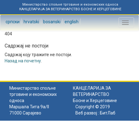
Министарство спољне трговине и економских односа
КАНЦЕЛАРИЈА ЗА ВЕТЕРИНАРСТВО БОСНЕ И ХЕРЦЕГОВИНЕ
српски
hrvatski
bosanski
english
Toggl
naviga
404
Садржај не постоји
Садржај коју тражите не постоји.
Назад на почетну
.
Министарство спољне
КАНЦЕЛАРИЈА ЗА
трговине и економских
ВЕТЕРИНАРСТВО
односа
Босне и Херцеговине
Маршала Тита 9а/II
Copyright © 2019
71000 Сарајево
Веб развој :
БитЛаб