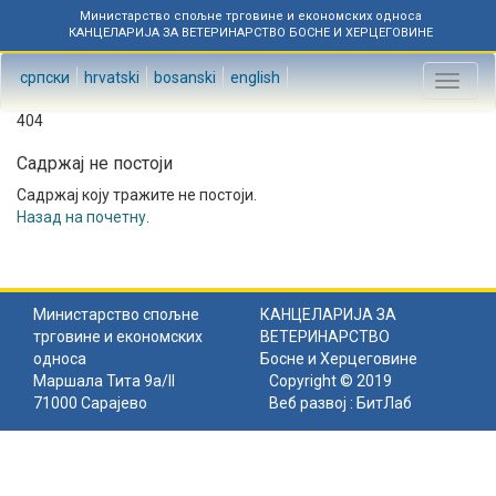
Министарство спољне трговине и економских односа
КАНЦЕЛАРИЈА ЗА ВЕТЕРИНАРСТВО БОСНЕ И ХЕРЦЕГОВИНЕ
српски
hrvatski
bosanski
english
Toggl
naviga
404
Садржај не постоји
Садржај коју тражите не постоји.
Назад на почетну
.
Министарство спољне
КАНЦЕЛАРИЈА ЗА
трговине и економских
ВЕТЕРИНАРСТВО
односа
Босне и Херцеговине
Маршала Тита 9а/II
Copyright © 2019
71000 Сарајево
Веб развој :
БитЛаб