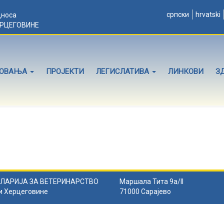
српски
hrvatski
дноса
ЕРЦЕГОВИНЕ
ЛОВАЊА
ПРОЈЕКТИ
ЛЕГИСЛАТИВА
ЛИНКОВИ
З
ЛАРИЈА ЗА ВЕТЕРИНАРСТВО
Маршала Тита 9а/II
и Херцеговине
71000 Сарајево