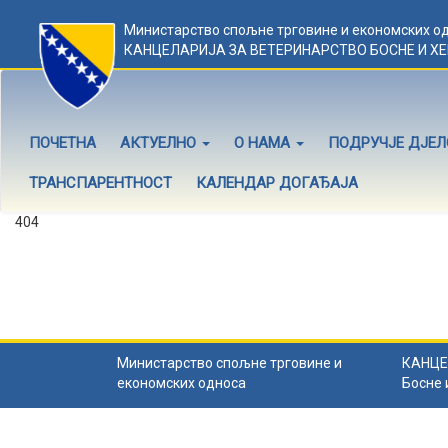
Министарство спољне трговине и економских о
КАНЦЕЛАРИЈА ЗА ВЕТЕРИНАРСТВО БОСНЕ И Х
ПОЧЕТНА
АКТУЕЛНО
О НАМА
ПОДРУЧЈЕ ДЈЕ
ТРАНСПАРЕНТНОСТ
КАЛЕНДАР ДОГАЂАЈА
404
Садржај не постоји
Садржај коју тражите не постоји.
Назад на почетну
.
Министарство спољне трговине и
КАНЦЕ
економских односа
Босне 