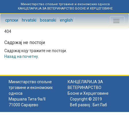
Министарство спољне трговине и економских односа
КАНЦЕЛАРИЈА ЗА ВЕТЕРИНАРСТВО БОСНЕ И ХЕРЦЕГОВИНЕ
српски
hrvatski
bosanski
english
Toggl
naviga
404
Садржај не постоји
Садржај коју тражите не постоји.
Назад на почетну
.
Министарство спољне
КАНЦЕЛАРИЈА ЗА
трговине и економских
ВЕТЕРИНАРСТВО
односа
Босне и Херцеговине
Маршала Тита 9а/II
Copyright © 2019
71000 Сарајево
Веб развој :
БитЛаб