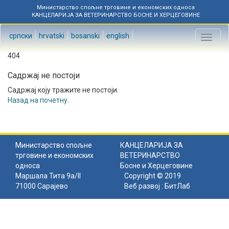
Министарство спољне трговине и економских односа
КАНЦЕЛАРИЈА ЗА ВЕТЕРИНАРСТВО БОСНЕ И ХЕРЦЕГОВИНЕ
српски
hrvatski
bosanski
english
Toggl
naviga
404
Садржај не постоји
Садржај коју тражите не постоји.
Назад на почетну
.
Министарство спољне
КАНЦЕЛАРИЈА ЗА
трговине и економских
ВЕТЕРИНАРСТВО
односа
Босне и Херцеговине
Маршала Тита 9а/II
Copyright © 2019
71000 Сарајево
Веб развој :
БитЛаб