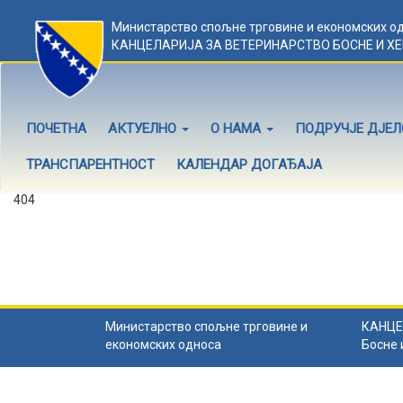
Министарство спољне трговине и економских о
КАНЦЕЛАРИЈА ЗА ВЕТЕРИНАРСТВО БОСНЕ И Х
ПОЧЕТНА
АКТУЕЛНО
О НАМА
ПОДРУЧЈЕ ДЈЕ
ТРАНСПАРЕНТНОСТ
КАЛЕНДАР ДОГАЂАЈА
404
Садржај не постоји
Садржај коју тражите не постоји.
Назад на почетну
.
Министарство спољне трговине и
КАНЦЕ
економских односа
Босне 