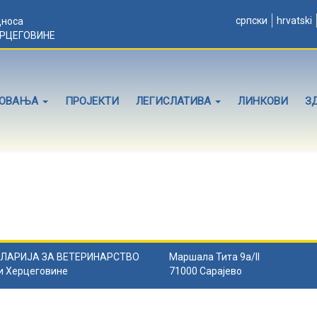
српски
hrvatski
дноса
ЕРЦЕГОВИНЕ
ЛОВАЊА
ПРОЈЕКТИ
ЛЕГИСЛАТИВА
ЛИНКОВИ
З
ЛАРИЈА ЗА ВЕТЕРИНАРСТВО
Маршала Тита 9а/II
и Херцеговине
71000 Сарајево