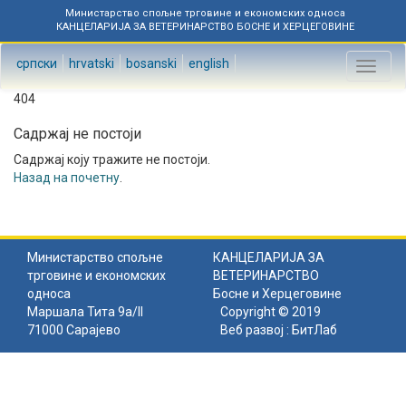
Министарство спољне трговине и економских односа
КАНЦЕЛАРИЈА ЗА ВЕТЕРИНАРСТВО БОСНЕ И ХЕРЦЕГОВИНЕ
српски
hrvatski
bosanski
english
Toggl
naviga
404
Садржај не постоји
Садржај коју тражите не постоји.
Назад на почетну
.
Министарство спољне
КАНЦЕЛАРИЈА ЗА
трговине и економских
ВЕТЕРИНАРСТВО
односа
Босне и Херцеговине
Маршала Тита 9а/II
Copyright © 2019
71000 Сарајево
Веб развој :
БитЛаб