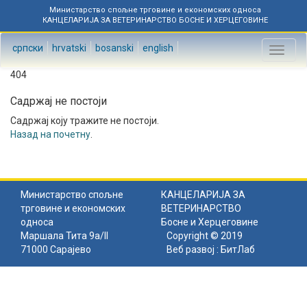
Министарство спољне трговине и економских односа
КАНЦЕЛАРИЈА ЗА ВЕТЕРИНАРСТВО БОСНЕ И ХЕРЦЕГОВИНЕ
српски
hrvatski
bosanski
english
Toggl
naviga
404
Садржај не постоји
Садржај коју тражите не постоји.
Назад на почетну
.
Министарство спољне
КАНЦЕЛАРИЈА ЗА
трговине и економских
ВЕТЕРИНАРСТВО
односа
Босне и Херцеговине
Маршала Тита 9а/II
Copyright © 2019
71000 Сарајево
Веб развој :
БитЛаб