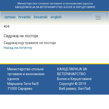
Министарство спољне трговине и економских односа
КАНЦЕЛАРИЈА ЗА ВЕТЕРИНАРСТВО БОСНЕ И ХЕРЦЕГОВИНЕ
српски
hrvatski
bosanski
english
Toggl
naviga
404
Садржај не постоји
Садржај коју тражите не постоји.
Назад на почетну
.
Министарство спољне
КАНЦЕЛАРИЈА ЗА
трговине и економских
ВЕТЕРИНАРСТВО
односа
Босне и Херцеговине
Маршала Тита 9а/II
Copyright © 2019
71000 Сарајево
Веб развој :
БитЛаб