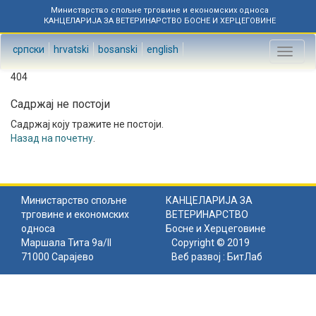
Министарство спољне трговине и економских односа
КАНЦЕЛАРИЈА ЗА ВЕТЕРИНАРСТВО БОСНЕ И ХЕРЦЕГОВИНЕ
српски
hrvatski
bosanski
english
Toggl
naviga
404
Садржај не постоји
Садржај коју тражите не постоји.
Назад на почетну
.
Министарство спољне
КАНЦЕЛАРИЈА ЗА
трговине и економских
ВЕТЕРИНАРСТВО
односа
Босне и Херцеговине
Маршала Тита 9а/II
Copyright © 2019
71000 Сарајево
Веб развој :
БитЛаб