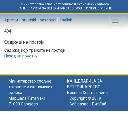
Министарство спољне трговине и економских односа
КАНЦЕЛАРИЈА ЗА ВЕТЕРИНАРСТВО БОСНЕ И ХЕРЦЕГОВИНЕ
српски
hrvatski
bosanski
english
Toggl
naviga
404
Садржај не постоји
Садржај коју тражите не постоји.
Назад на почетну
.
Министарство спољне
КАНЦЕЛАРИЈА ЗА
трговине и економских
ВЕТЕРИНАРСТВО
односа
Босне и Херцеговине
Маршала Тита 9а/II
Copyright © 2019
71000 Сарајево
Веб развој :
БитЛаб