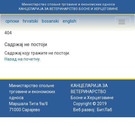
Министарство спољне трговине и економских односа
КАНЦЕЛАРИЈА ЗА ВЕТЕРИНАРСТВО БОСНЕ И ХЕРЦЕГОВИНЕ
српски
hrvatski
bosanski
english
Toggl
naviga
404
Садржај не постоји
Садржај коју тражите не постоји.
Назад на почетну
.
Министарство спољне
КАНЦЕЛАРИЈА ЗА
трговине и економских
ВЕТЕРИНАРСТВО
односа
Босне и Херцеговине
Маршала Тита 9а/II
Copyright © 2019
71000 Сарајево
Веб развој :
БитЛаб