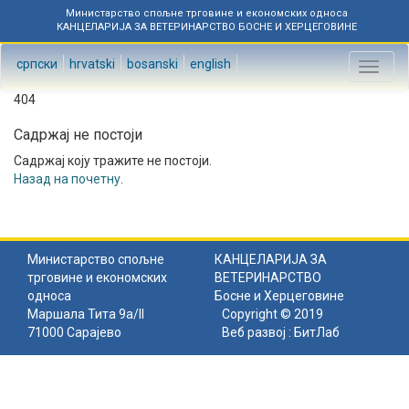
Министарство спољне трговине и економских односа
КАНЦЕЛАРИЈА ЗА ВЕТЕРИНАРСТВО БОСНЕ И ХЕРЦЕГОВИНЕ
српски
hrvatski
bosanski
english
Toggl
naviga
404
Садржај не постоји
Садржај коју тражите не постоји.
Назад на почетну
.
Министарство спољне
КАНЦЕЛАРИЈА ЗА
трговине и економских
ВЕТЕРИНАРСТВО
односа
Босне и Херцеговине
Маршала Тита 9а/II
Copyright © 2019
71000 Сарајево
Веб развој :
БитЛаб