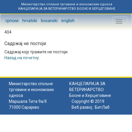
Министарство спољне трговине и економских односа
КАНЦЕЛАРИЈА ЗА ВЕТЕРИНАРСТВО БОСНЕ И ХЕРЦЕГОВИНЕ
српски
hrvatski
bosanski
english
Toggl
naviga
404
Садржај не постоји
Садржај коју тражите не постоји.
Назад на почетну
.
Министарство спољне
КАНЦЕЛАРИЈА ЗА
трговине и економских
ВЕТЕРИНАРСТВО
односа
Босне и Херцеговине
Маршала Тита 9а/II
Copyright © 2019
71000 Сарајево
Веб развој :
БитЛаб