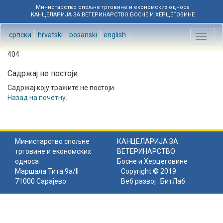
Министарство спољне трговине и економских односа
КАНЦЕЛАРИЈА ЗА ВЕТЕРИНАРСТВО БОСНЕ И ХЕРЦЕГОВИНЕ
српски
hrvatski
bosanski
english
Toggl
naviga
404
Садржај не постоји
Садржај коју тражите не постоји.
Назад на почетну
.
Министарство спољне
КАНЦЕЛАРИЈА ЗА
трговине и економских
ВЕТЕРИНАРСТВО
односа
Босне и Херцеговине
Маршала Тита 9а/II
Copyright © 2019
71000 Сарајево
Веб развој :
БитЛаб