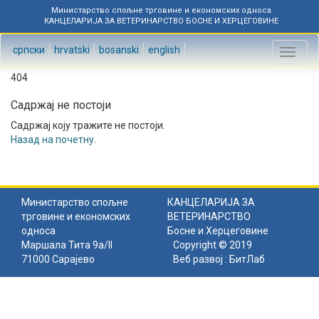
Министарство спољне трговине и економских односа
КАНЦЕЛАРИЈА ЗА ВЕТЕРИНАРСТВО БОСНЕ И ХЕРЦЕГОВИНЕ
српски
hrvatski
bosanski
english
Toggl
naviga
404
Садржај не постоји
Садржај коју тражите не постоји.
Назад на почетну
.
Министарство спољне
КАНЦЕЛАРИЈА ЗА
трговине и економских
ВЕТЕРИНАРСТВО
односа
Босне и Херцеговине
Маршала Тита 9а/II
Copyright © 2019
71000 Сарајево
Веб развој :
БитЛаб