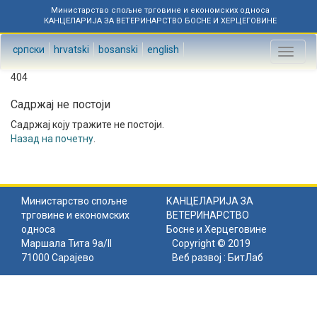
Министарство спољне трговине и економских односа
КАНЦЕЛАРИЈА ЗА ВЕТЕРИНАРСТВО БОСНЕ И ХЕРЦЕГОВИНЕ
српски
hrvatski
bosanski
english
Toggl
naviga
404
Садржај не постоји
Садржај коју тражите не постоји.
Назад на почетну
.
Министарство спољне
КАНЦЕЛАРИЈА ЗА
трговине и економских
ВЕТЕРИНАРСТВО
односа
Босне и Херцеговине
Маршала Тита 9а/II
Copyright © 2019
71000 Сарајево
Веб развој :
БитЛаб