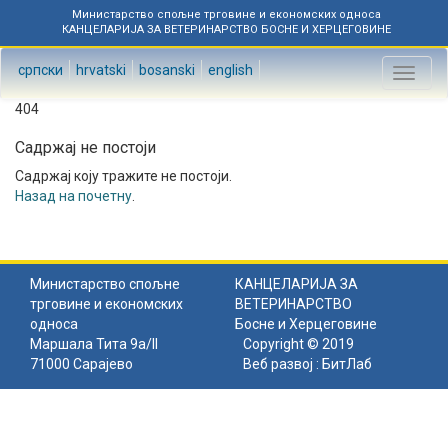
Министарство спољне трговине и економских односа
КАНЦЕЛАРИЈА ЗА ВЕТЕРИНАРСТВО БОСНЕ И ХЕРЦЕГОВИНЕ
српски
hrvatski
bosanski
english
Toggl
naviga
404
Садржај не постоји
Садржај коју тражите не постоји.
Назад на почетну
.
Министарство спољне
КАНЦЕЛАРИЈА ЗА
трговине и економских
ВЕТЕРИНАРСТВО
односа
Босне и Херцеговине
Маршала Тита 9а/II
Copyright © 2019
71000 Сарајево
Веб развој :
БитЛаб