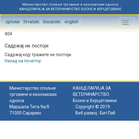
Министарство спољне трговине и економских односа
КАНЦЕЛАРИЈА ЗА ВЕТЕРИНАРСТВО БОСНЕ И ХЕРЦЕГОВИНЕ
српски
hrvatski
bosanski
english
Toggl
naviga
404
Садржај не постоји
Садржај коју тражите не постоји.
Назад на почетну
.
Министарство спољне
КАНЦЕЛАРИЈА ЗА
трговине и економских
ВЕТЕРИНАРСТВО
односа
Босне и Херцеговине
Маршала Тита 9а/II
Copyright © 2019
71000 Сарајево
Веб развој :
БитЛаб