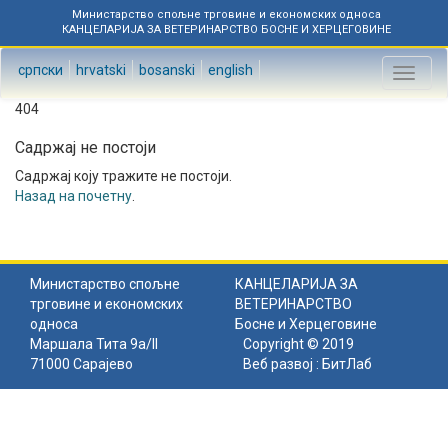
Министарство спољне трговине и економских односа
КАНЦЕЛАРИЈА ЗА ВЕТЕРИНАРСТВО БОСНЕ И ХЕРЦЕГОВИНЕ
српски
hrvatski
bosanski
english
Toggl
naviga
404
Садржај не постоји
Садржај коју тражите не постоји.
Назад на почетну
.
Министарство спољне
КАНЦЕЛАРИЈА ЗА
трговине и економских
ВЕТЕРИНАРСТВО
односа
Босне и Херцеговине
Маршала Тита 9а/II
Copyright © 2019
71000 Сарајево
Веб развој :
БитЛаб