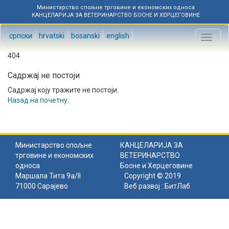
Министарство спољне трговине и економских односа
КАНЦЕЛАРИЈА ЗА ВЕТЕРИНАРСТВО БОСНЕ И ХЕРЦЕГОВИНЕ
српски
hrvatski
bosanski
english
Toggl
naviga
404
Садржај не постоји
Садржај коју тражите не постоји.
Назад на почетну
.
Министарство спољне
КАНЦЕЛАРИЈА ЗА
трговине и економских
ВЕТЕРИНАРСТВО
односа
Босне и Херцеговине
Маршала Тита 9а/II
Copyright © 2019
71000 Сарајево
Веб развој :
БитЛаб