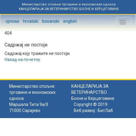
Министарство спољне трговине и економских односа
КАНЦЕЛАРИЈА ЗА ВЕТЕРИНАРСТВО БОСНЕ И ХЕРЦЕГОВИНЕ
српски
hrvatski
bosanski
english
Toggl
naviga
404
Садржај не постоји
Садржај коју тражите не постоји.
Назад на почетну
.
Министарство спољне
КАНЦЕЛАРИЈА ЗА
трговине и економских
ВЕТЕРИНАРСТВО
односа
Босне и Херцеговине
Маршала Тита 9а/II
Copyright © 2019
71000 Сарајево
Веб развој :
БитЛаб