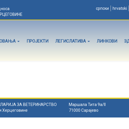
српски
hrvatski
дноса
ЕРЦЕГОВИНЕ
ЛОВАЊА
ПРОЈЕКТИ
ЛЕГИСЛАТИВА
ЛИНКОВИ
З
ЛАРИЈА ЗА ВЕТЕРИНАРСТВО
Маршала Тита 9а/II
и Херцеговине
71000 Сарајево