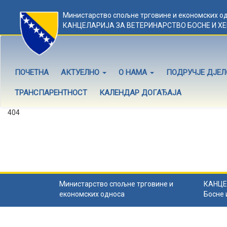
Министарство спољне трговине и економских о
КАНЦЕЛАРИЈА ЗА ВЕТЕРИНАРСТВО БОСНЕ И Х
ПОЧЕТНА
АКТУЕЛНО
О НАМА
ПОДРУЧЈЕ ДЈЕ
ТРАНСПАРЕНТНОСТ
КАЛЕНДАР ДОГАЂАЈА
404
Садржај не постоји
Садржај коју тражите не постоји.
Назад на почетну
.
Министарство спољне трговине и
КАНЦЕ
економских односа
Босне 