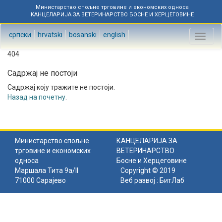
Министарство спољне трговине и економских односа
КАНЦЕЛАРИЈА ЗА ВЕТЕРИНАРСТВО БОСНЕ И ХЕРЦЕГОВИНЕ
српски
hrvatski
bosanski
english
Toggl
naviga
404
Садржај не постоји
Садржај коју тражите не постоји.
Назад на почетну
.
Министарство спољне
КАНЦЕЛАРИЈА ЗА
трговине и економских
ВЕТЕРИНАРСТВО
односа
Босне и Херцеговине
Маршала Тита 9а/II
Copyright © 2019
71000 Сарајево
Веб развој :
БитЛаб