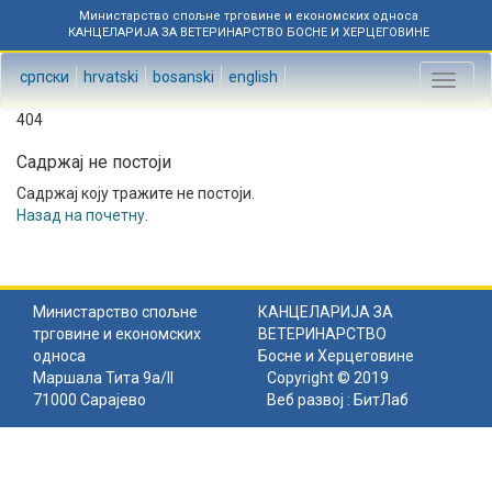
Министарство спољне трговине и економских односа
КАНЦЕЛАРИЈА ЗА ВЕТЕРИНАРСТВО БОСНЕ И ХЕРЦЕГОВИНЕ
српски
hrvatski
bosanski
english
Toggl
naviga
404
Садржај не постоји
Садржај коју тражите не постоји.
Назад на почетну
.
Министарство спољне
КАНЦЕЛАРИЈА ЗА
трговине и економских
ВЕТЕРИНАРСТВО
односа
Босне и Херцеговине
Маршала Тита 9а/II
Copyright © 2019
71000 Сарајево
Веб развој :
БитЛаб