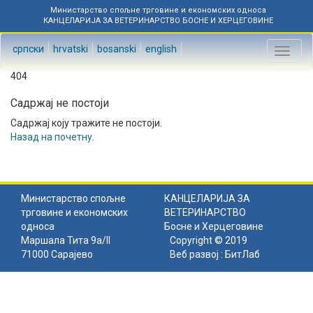
Министарство спољне трговине и економских односа
КАНЦЕЛАРИЈА ЗА ВЕТЕРИНАРСТВО БОСНЕ И ХЕРЦЕГОВИНЕ
српски
hrvatski
bosanski
english
Toggl
naviga
404
Садржај не постоји
Садржај коју тражите не постоји.
Назад на почетну
.
Министарство спољне
КАНЦЕЛАРИЈА ЗА
трговине и економских
ВЕТЕРИНАРСТВО
односа
Босне и Херцеговине
Маршала Тита 9а/II
Copyright © 2019
71000 Сарајево
Веб развој :
БитЛаб