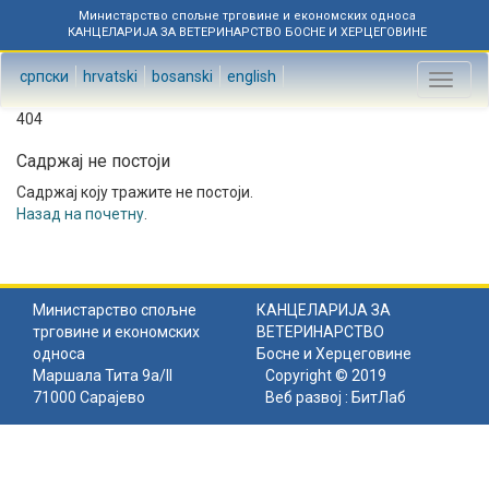
Министарство спољне трговине и економских односа
КАНЦЕЛАРИЈА ЗА ВЕТЕРИНАРСТВО БОСНЕ И ХЕРЦЕГОВИНЕ
српски
hrvatski
bosanski
english
Toggl
naviga
404
Садржај не постоји
Садржај коју тражите не постоји.
Назад на почетну
.
Министарство спољне
КАНЦЕЛАРИЈА ЗА
трговине и економских
ВЕТЕРИНАРСТВО
односа
Босне и Херцеговине
Маршала Тита 9а/II
Copyright © 2019
71000 Сарајево
Веб развој :
БитЛаб