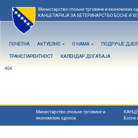
Министарство спољне трговине и економских о
КАНЦЕЛАРИЈА ЗА ВЕТЕРИНАРСТВО БОСНЕ И Х
ПОЧЕТНА
АКТУЕЛНО
О НАМА
ПОДРУЧЈЕ ДЈЕ
ТРАНСПАРЕНТНОСТ
КАЛЕНДАР ДОГАЂАЈА
404
Садржај не постоји
Садржај коју тражите не постоји.
Назад на почетну
.
Министарство спољне трговине и
КАНЦЕ
економских односа
Босне 