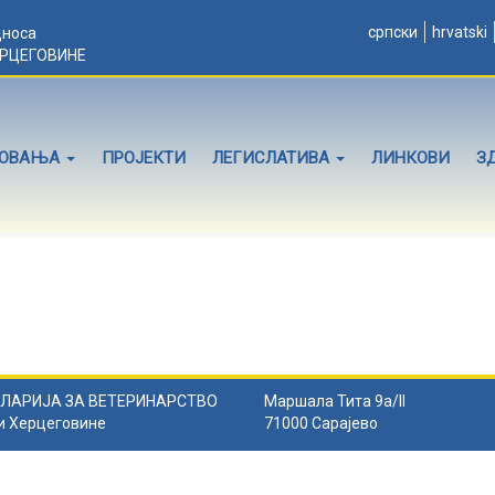
српски
hrvatski
дноса
ЕРЦЕГОВИНЕ
ЛОВАЊА
ПРОЈЕКТИ
ЛЕГИСЛАТИВА
ЛИНКОВИ
З
ЛАРИЈА ЗА ВЕТЕРИНАРСТВО
Маршала Тита 9а/II
и Херцеговине
71000 Сарајево