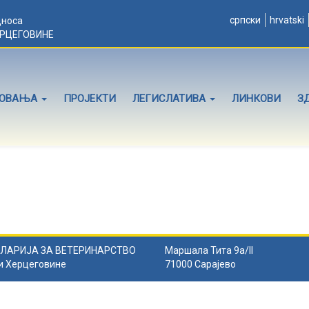
српски
hrvatski
дноса
ЕРЦЕГОВИНЕ
ЛОВАЊА
ПРОЈЕКТИ
ЛЕГИСЛАТИВА
ЛИНКОВИ
З
ЛАРИЈА ЗА ВЕТЕРИНАРСТВО
Маршала Тита 9а/II
и Херцеговине
71000 Сарајево