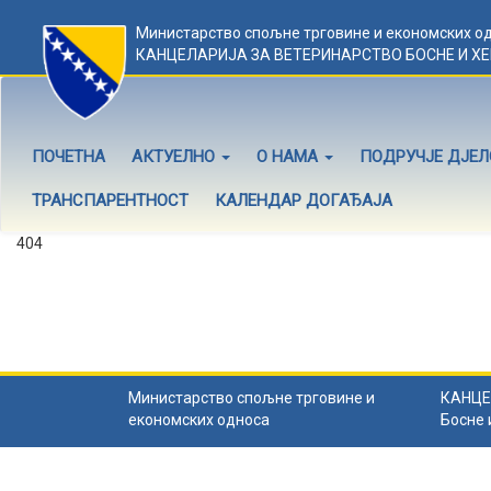
Министарство спољне трговине и економских о
КАНЦЕЛАРИЈА ЗА ВЕТЕРИНАРСТВО БОСНЕ И Х
ПОЧЕТНА
АКТУЕЛНО
О НАМА
ПОДРУЧЈЕ ДЈЕ
ТРАНСПАРЕНТНОСТ
КАЛЕНДАР ДОГАЂАЈА
404
Садржај не постоји
Садржај коју тражите не постоји.
Назад на почетну
.
Министарство спољне трговине и
КАНЦЕ
економских односа
Босне 