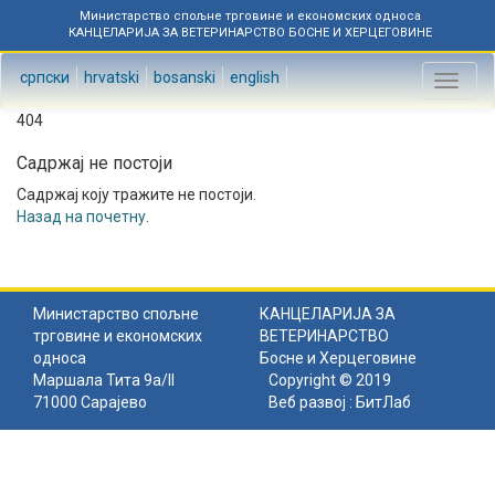
Министарство спољне трговине и економских односа
КАНЦЕЛАРИЈА ЗА ВЕТЕРИНАРСТВО БОСНЕ И ХЕРЦЕГОВИНЕ
српски
hrvatski
bosanski
english
Toggl
naviga
404
Садржај не постоји
Садржај коју тражите не постоји.
Назад на почетну
.
Министарство спољне
КАНЦЕЛАРИЈА ЗА
трговине и економских
ВЕТЕРИНАРСТВО
односа
Босне и Херцеговине
Маршала Тита 9а/II
Copyright © 2019
71000 Сарајево
Веб развој :
БитЛаб