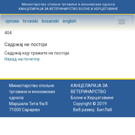
Министарство спољне трговине и економских односа
КАНЦЕЛАРИЈА ЗА ВЕТЕРИНАРСТВО БОСНЕ И ХЕРЦЕГОВИНЕ
српски
hrvatski
bosanski
english
Toggl
naviga
404
Садржај не постоји
Садржај коју тражите не постоји.
Назад на почетну
.
Министарство спољне
КАНЦЕЛАРИЈА ЗА
трговине и економских
ВЕТЕРИНАРСТВО
односа
Босне и Херцеговине
Маршала Тита 9а/II
Copyright © 2019
71000 Сарајево
Веб развој :
БитЛаб