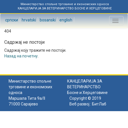
Министарство спољне трговине и економских односа
КАНЦЕЛАРИЈА ЗА ВЕТЕРИНАРСТВО БОСНЕ И ХЕРЦЕГОВИНЕ
српски
hrvatski
bosanski
english
Toggl
naviga
404
Садржај не постоји
Садржај коју тражите не постоји.
Назад на почетну
.
Министарство спољне
КАНЦЕЛАРИЈА ЗА
трговине и економских
ВЕТЕРИНАРСТВО
односа
Босне и Херцеговине
Маршала Тита 9а/II
Copyright © 2019
71000 Сарајево
Веб развој :
БитЛаб