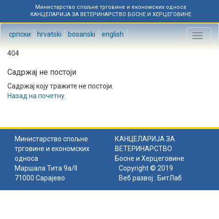
Министарство спољне трговине и економских односа
КАНЦЕЛАРИЈА ЗА ВЕТЕРИНАРСТВО БОСНЕ И ХЕРЦЕГОВИНЕ
српски
hrvatski
bosanski
english
Toggl
naviga
404
Садржај не постоји
Садржај коју тражите не постоји.
Назад на почетну
.
Министарство спољне
КАНЦЕЛАРИЈА ЗА
трговине и економских
ВЕТЕРИНАРСТВО
односа
Босне и Херцеговине
Маршала Тита 9а/II
Copyright © 2019
71000 Сарајево
Веб развој :
БитЛаб