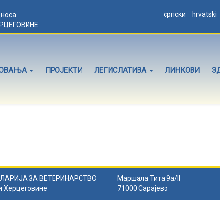
српски
hrvatski
дноса
ЕРЦЕГОВИНЕ
ЛОВАЊА
ПРОЈЕКТИ
ЛЕГИСЛАТИВА
ЛИНКОВИ
З
ЛАРИЈА ЗА ВЕТЕРИНАРСТВО
Маршала Тита 9а/II
и Херцеговине
71000 Сарајево