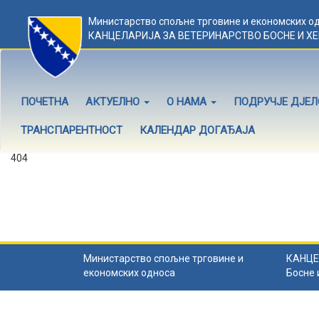
Министарство спољне трговине и економских о
КАНЦЕЛАРИЈА ЗА ВЕТЕРИНАРСТВО БОСНЕ И Х
ПОЧЕТНА
АКТУЕЛНО
О НАМА
ПОДРУЧЈЕ ДЈЕ
ТРАНСПАРЕНТНОСТ
КАЛЕНДАР ДОГАЂАЈА
404
Садржај не постоји
Садржај коју тражите не постоји.
Назад на почетну
.
Министарство спољне трговине и
КАНЦЕ
економских односа
Босне 