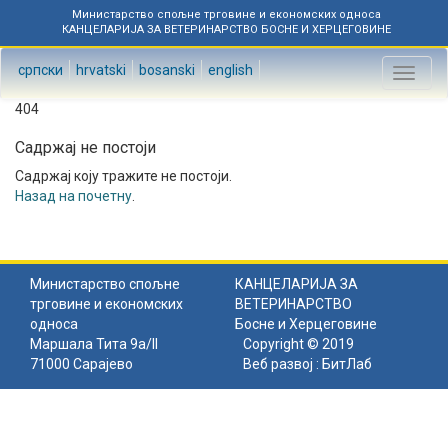
Министарство спољне трговине и економских односа
КАНЦЕЛАРИЈА ЗА ВЕТЕРИНАРСТВО БОСНЕ И ХЕРЦЕГОВИНЕ
српски
hrvatski
bosanski
english
Toggl
naviga
404
Садржај не постоји
Садржај коју тражите не постоји.
Назад на почетну
.
Министарство спољне
КАНЦЕЛАРИЈА ЗА
трговине и економских
ВЕТЕРИНАРСТВО
односа
Босне и Херцеговине
Маршала Тита 9а/II
Copyright © 2019
71000 Сарајево
Веб развој :
БитЛаб