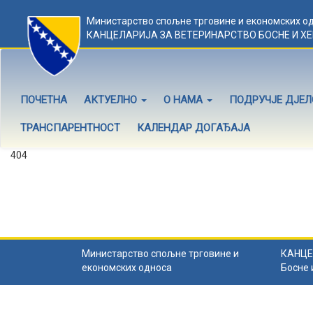
Министарство спољне трговине и економских о
КАНЦЕЛАРИЈА ЗА ВЕТЕРИНАРСТВО БОСНЕ И Х
ПОЧЕТНА
АКТУЕЛНО
О НАМА
ПОДРУЧЈЕ ДЈЕ
ТРАНСПАРЕНТНОСТ
КАЛЕНДАР ДОГАЂАЈА
404
Садржај не постоји
Садржај коју тражите не постоји.
Назад на почетну
.
Министарство спољне трговине и
КАНЦЕ
економских односа
Босне 