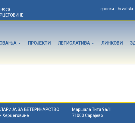
српски
hrvatski
дноса
ЕРЦЕГОВИНЕ
ЛОВАЊА
ПРОЈЕКТИ
ЛЕГИСЛАТИВА
ЛИНКОВИ
З
ЛАРИЈА ЗА ВЕТЕРИНАРСТВО
Маршала Тита 9а/II
и Херцеговине
71000 Сарајево