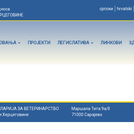
српски
hrvatski
дноса
ЕРЦЕГОВИНЕ
ЛОВАЊА
ПРОЈЕКТИ
ЛЕГИСЛАТИВА
ЛИНКОВИ
З
ЛАРИЈА ЗА ВЕТЕРИНАРСТВО
Маршала Тита 9а/II
и Херцеговине
71000 Сарајево