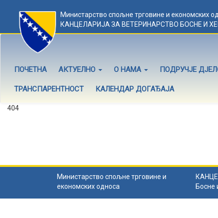
Министарство спољне трговине и економских о
КАНЦЕЛАРИЈА ЗА ВЕТЕРИНАРСТВО БОСНЕ И Х
ПОЧЕТНА
АКТУЕЛНО
О НАМА
ПОДРУЧЈЕ ДЈЕ
ТРАНСПАРЕНТНОСТ
КАЛЕНДАР ДОГАЂАЈА
404
Садржај не постоји
Садржај коју тражите не постоји.
Назад на почетну
.
Министарство спољне трговине и
КАНЦЕ
економских односа
Босне 