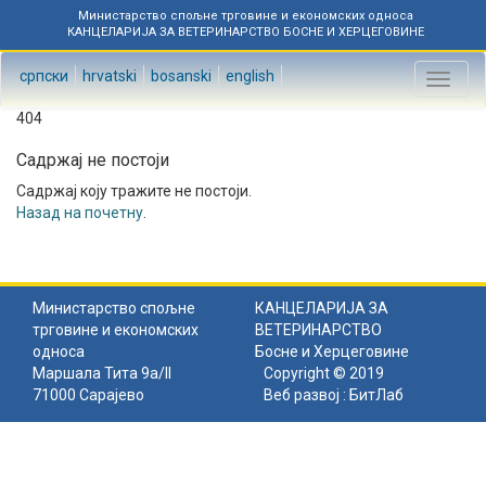
Министарство спољне трговине и економских односа
КАНЦЕЛАРИЈА ЗА ВЕТЕРИНАРСТВО БОСНЕ И ХЕРЦЕГОВИНЕ
српски
hrvatski
bosanski
english
Toggl
naviga
404
Садржај не постоји
Садржај коју тражите не постоји.
Назад на почетну
.
Министарство спољне
КАНЦЕЛАРИЈА ЗА
трговине и економских
ВЕТЕРИНАРСТВО
односа
Босне и Херцеговине
Маршала Тита 9а/II
Copyright © 2019
71000 Сарајево
Веб развој :
БитЛаб