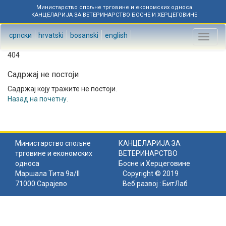
Министарство спољне трговине и економских односа
КАНЦЕЛАРИЈА ЗА ВЕТЕРИНАРСТВО БОСНЕ И ХЕРЦЕГОВИНЕ
српски
hrvatski
bosanski
english
Toggl
naviga
404
Садржај не постоји
Садржај коју тражите не постоји.
Назад на почетну
.
Министарство спољне
КАНЦЕЛАРИЈА ЗА
трговине и економских
ВЕТЕРИНАРСТВО
односа
Босне и Херцеговине
Маршала Тита 9а/II
Copyright © 2019
71000 Сарајево
Веб развој :
БитЛаб