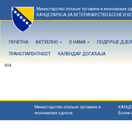
Министарство спољне трговине и економских о
КАНЦЕЛАРИЈА ЗА ВЕТЕРИНАРСТВО БОСНЕ И Х
ПОЧЕТНА
АКТУЕЛНО
О НАМА
ПОДРУЧЈЕ ДЈЕ
ТРАНСПАРЕНТНОСТ
КАЛЕНДАР ДОГАЂАЈА
404
Садржај не постоји
Садржај коју тражите не постоји.
Назад на почетну
.
Министарство спољне трговине и
КАНЦЕ
економских односа
Босне 