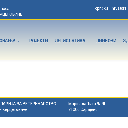
српски
hrvatski
дноса
ЕРЦЕГОВИНЕ
ЛОВАЊА
ПРОЈЕКТИ
ЛЕГИСЛАТИВА
ЛИНКОВИ
З
ЛАРИЈА ЗА ВЕТЕРИНАРСТВО
Маршала Тита 9а/II
и Херцеговине
71000 Сарајево