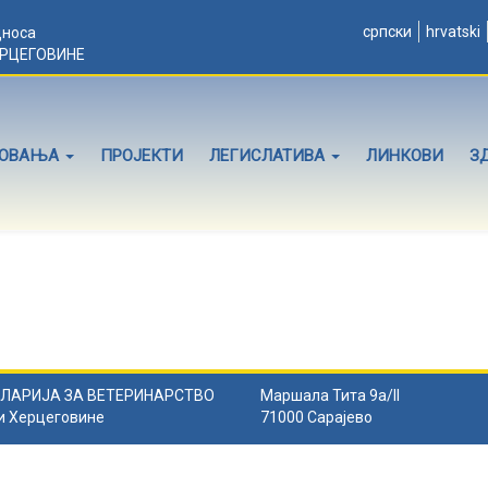
српски
hrvatski
дноса
ЕРЦЕГОВИНЕ
ЛОВАЊА
ПРОЈЕКТИ
ЛЕГИСЛАТИВА
ЛИНКОВИ
З
ЛАРИЈА ЗА ВЕТЕРИНАРСТВО
Маршала Тита 9а/II
и Херцеговине
71000 Сарајево