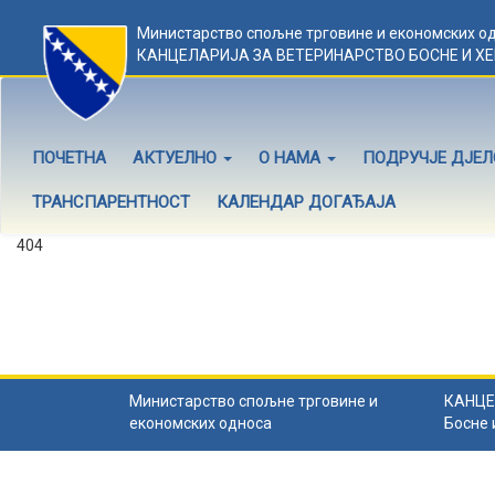
Министарство спољне трговине и економских о
КАНЦЕЛАРИЈА ЗА ВЕТЕРИНАРСТВО БОСНЕ И Х
ПОЧЕТНА
АКТУЕЛНО
О НАМА
ПОДРУЧЈЕ ДЈЕ
ТРАНСПАРЕНТНОСТ
КАЛЕНДАР ДОГАЂАЈА
404
Садржај не постоји
Садржај коју тражите не постоји.
Назад на почетну
.
Министарство спољне трговине и
КАНЦЕ
економских односа
Босне 