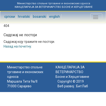
Министарство спољне трговине и економских односа
КАНЦЕЛАРИЈА ЗА ВЕТЕРИНАРСТВО БОСНЕ И ХЕРЦЕГОВИНЕ
српски
hrvatski
bosanski
english
Toggl
naviga
404
Садржај не постоји
Садржај коју тражите не постоји.
Назад на почетну
.
Министарство спољне
КАНЦЕЛАРИЈА ЗА
трговине и економских
ВЕТЕРИНАРСТВО
односа
Босне и Херцеговине
Маршала Тита 9а/II
Copyright © 2019
71000 Сарајево
Веб развој :
БитЛаб