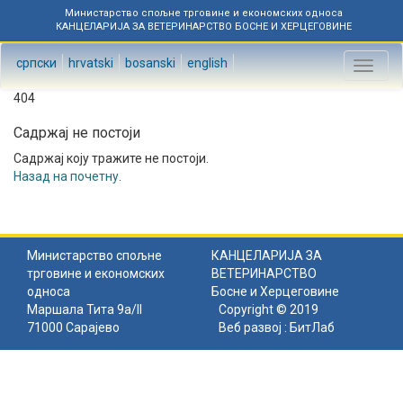
Министарство спољне трговине и економских односа
КАНЦЕЛАРИЈА ЗА ВЕТЕРИНАРСТВО БОСНЕ И ХЕРЦЕГОВИНЕ
српски
hrvatski
bosanski
english
Toggl
naviga
404
Садржај не постоји
Садржај коју тражите не постоји.
Назад на почетну
.
Министарство спољне
КАНЦЕЛАРИЈА ЗА
трговине и економских
ВЕТЕРИНАРСТВО
односа
Босне и Херцеговине
Маршала Тита 9а/II
Copyright © 2019
71000 Сарајево
Веб развој :
БитЛаб