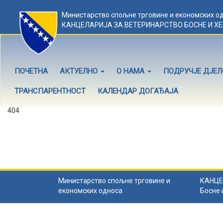
Министарство спољне трговине и економских о
КАНЦЕЛАРИЈА ЗА ВЕТЕРИНАРСТВО БОСНЕ И Х
ПОЧЕТНА
АКТУЕЛНО
О НАМА
ПОДРУЧЈЕ ДЈЕ
ТРАНСПАРЕНТНОСТ
КАЛЕНДАР ДОГАЂАЈА
404
Садржај не постоји
Садржај коју тражите не постоји.
Назад на почетну
.
Министарство спољне трговине и
КАНЦЕ
економских односа
Босне 