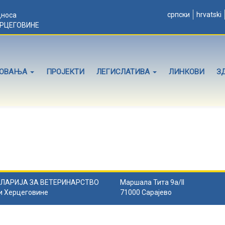
српски
hrvatski
дноса
ЕРЦЕГОВИНЕ
ЛОВАЊА
ПРОЈЕКТИ
ЛЕГИСЛАТИВА
ЛИНКОВИ
З
ЛАРИЈА ЗА ВЕТЕРИНАРСТВО
Маршала Тита 9а/II
и Херцеговине
71000 Сарајево