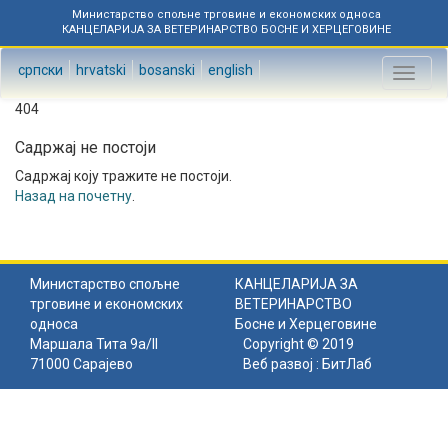
Министарство спољне трговине и економских односа
КАНЦЕЛАРИЈА ЗА ВЕТЕРИНАРСТВО БОСНЕ И ХЕРЦЕГОВИНЕ
српски
hrvatski
bosanski
english
Toggl
naviga
404
Садржај не постоји
Садржај коју тражите не постоји.
Назад на почетну
.
Министарство спољне
КАНЦЕЛАРИЈА ЗА
трговине и економских
ВЕТЕРИНАРСТВО
односа
Босне и Херцеговине
Маршала Тита 9а/II
Copyright © 2019
71000 Сарајево
Веб развој :
БитЛаб