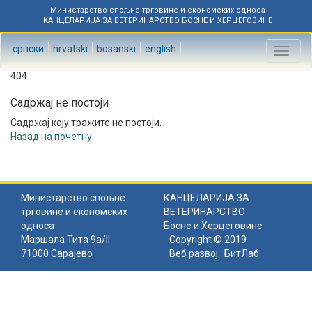
Министарство спољне трговине и економских односа
КАНЦЕЛАРИЈА ЗА ВЕТЕРИНАРСТВО БОСНЕ И ХЕРЦЕГОВИНЕ
српски
hrvatski
bosanski
english
Toggl
naviga
404
Садржај не постоји
Садржај коју тражите не постоји.
Назад на почетну
.
Министарство спољне
КАНЦЕЛАРИЈА ЗА
трговине и економских
ВЕТЕРИНАРСТВО
односа
Босне и Херцеговине
Маршала Тита 9а/II
Copyright © 2019
71000 Сарајево
Веб развој :
БитЛаб