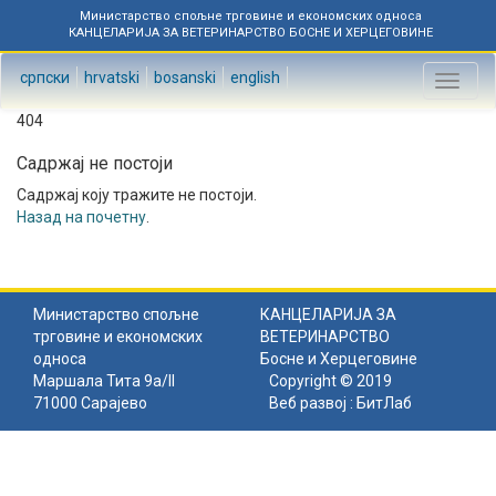
Министарство спољне трговине и економских односа
КАНЦЕЛАРИЈА ЗА ВЕТЕРИНАРСТВО БОСНЕ И ХЕРЦЕГОВИНЕ
српски
hrvatski
bosanski
english
Toggl
naviga
404
Садржај не постоји
Садржај коју тражите не постоји.
Назад на почетну
.
Министарство спољне
КАНЦЕЛАРИЈА ЗА
трговине и економских
ВЕТЕРИНАРСТВО
односа
Босне и Херцеговине
Маршала Тита 9а/II
Copyright © 2019
71000 Сарајево
Веб развој :
БитЛаб