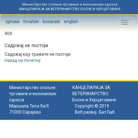
Министарство спољне трговине и економских односа
КАНЦЕЛАРИЈА ЗА ВЕТЕРИНАРСТВО БОСНЕ И ХЕРЦЕГОВИНЕ
српски
hrvatski
bosanski
english
Toggl
naviga
404
Садржај не постоји
Садржај коју тражите не постоји.
Назад на почетну
.
Министарство спољне
КАНЦЕЛАРИЈА ЗА
трговине и економских
ВЕТЕРИНАРСТВО
односа
Босне и Херцеговине
Маршала Тита 9а/II
Copyright © 2019
71000 Сарајево
Веб развој :
БитЛаб