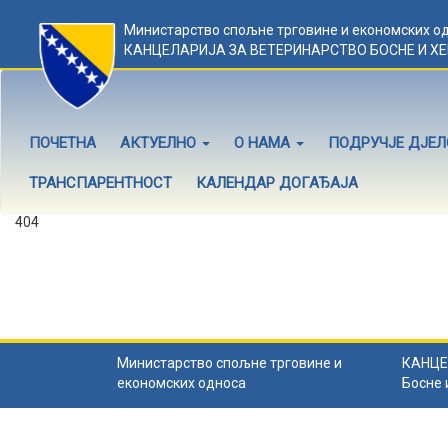
Министарство спољне трговине и економских о
КАНЦЕЛАРИЈА ЗА ВЕТЕРИНАРСТВО БОСНЕ И Х
ПОЧЕТНА
АКТУЕЛНО
О НАМА
ПОДРУЧЈЕ ДЈЕ
ТРАНСПАРЕНТНОСТ
КАЛЕНДАР ДОГАЂАЈА
404
Садржај не постоји
Садржај коју тражите не постоји.
Назад на почетну
.
Министарство спољне трговине и
КАНЦЕ
економских односа
Босне 