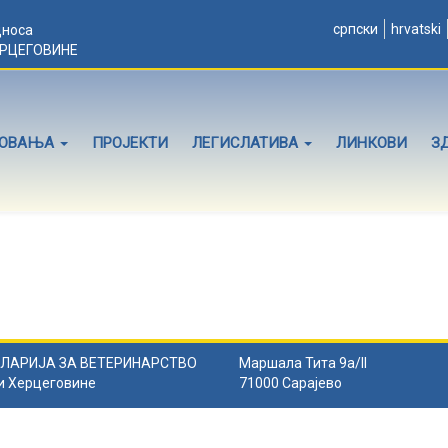
српски
hrvatski
дноса
ЕРЦЕГОВИНЕ
ЛОВАЊА
ПРОЈЕКТИ
ЛЕГИСЛАТИВА
ЛИНКОВИ
З
ЛАРИЈА ЗА ВЕТЕРИНАРСТВО
Маршала Тита 9а/II
и Херцеговине
71000 Сарајево