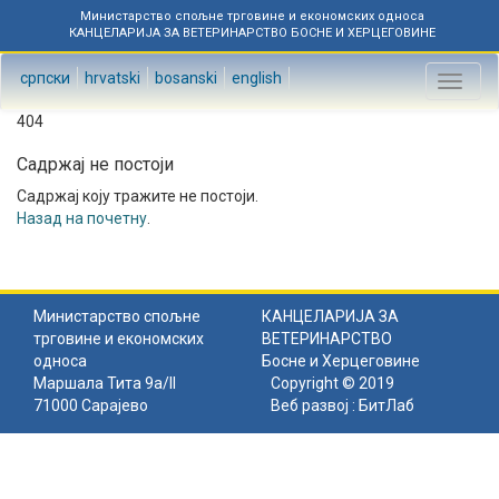
Министарство спољне трговине и економских односа
КАНЦЕЛАРИЈА ЗА ВЕТЕРИНАРСТВО БОСНЕ И ХЕРЦЕГОВИНЕ
српски
hrvatski
bosanski
english
Toggl
naviga
404
Садржај не постоји
Садржај коју тражите не постоји.
Назад на почетну
.
Министарство спољне
КАНЦЕЛАРИЈА ЗА
трговине и економских
ВЕТЕРИНАРСТВО
односа
Босне и Херцеговине
Маршала Тита 9а/II
Copyright © 2019
71000 Сарајево
Веб развој :
БитЛаб